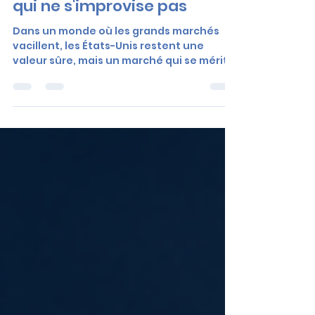
Etats-Unis : un marché
incontournable, une entrée
qui ne s'improvise pas
Dans un monde où les grands marchés
vacillent, les États-Unis restent une
valeur sûre, mais un marché qui se mérite.
Découvrez pourquoi, et comment Wave x
Triana transforme cette complexité en
résultats concrets pour les entreprises
françaises.